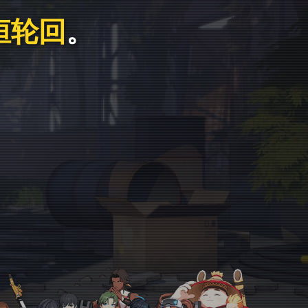
恒轮回
。