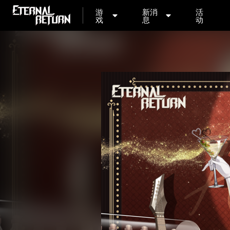
游
新消
活
戏
息
动