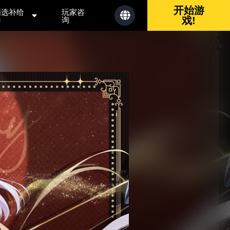
开始游
精选补给
玩家咨
券
询
戏!