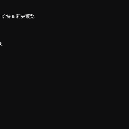
ry 哈特 & 莉央预览
莉央