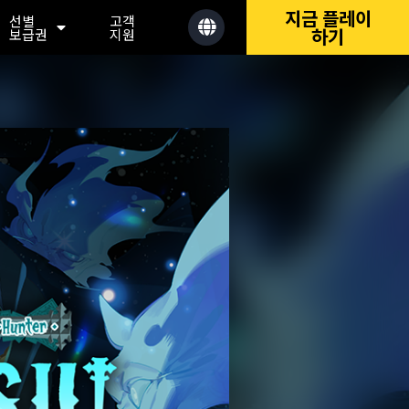
지금 플레이
선별
고객
하기
보급권
지원