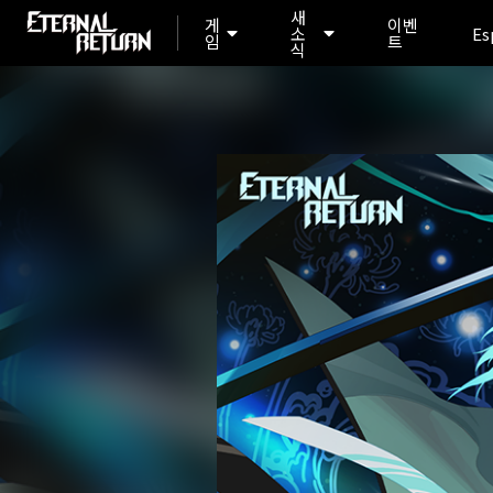
새
게
이벤
소
Es
임
트
식