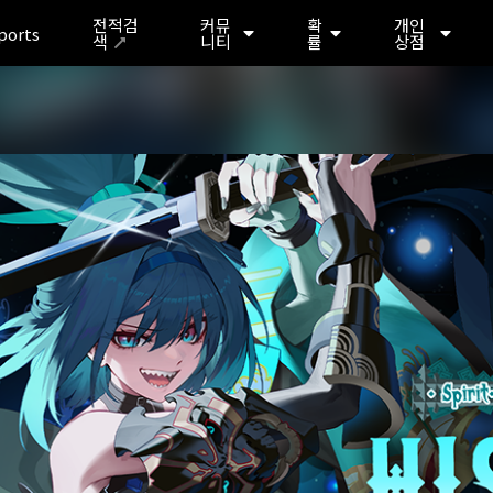
전적검
커뮤
확
개인
ports
색
니티
률
상점